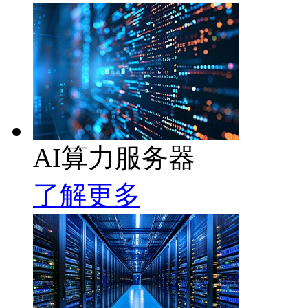
AI算力服务器
了解更多