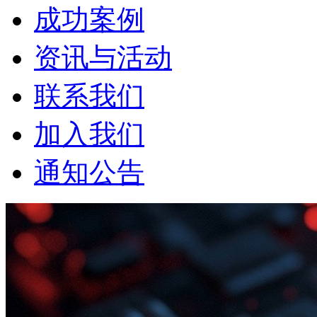
成功案例
资讯与活动
联系我们
加入我们
通知公告