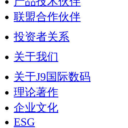
产品技术伙伴
联盟合作伙伴
投资者关系
关于我们
关于J9国际数码
理论著作
企业文化
ESG