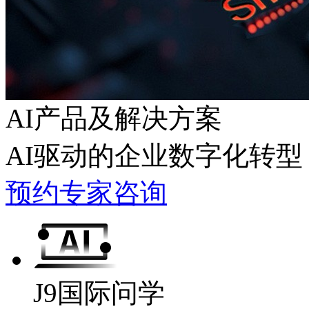
AI产品及解决方案
AI驱动的企业数字化转型
预约专家咨询
J9国际问学