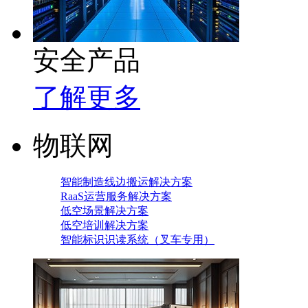
安全产品
了解更多
物联网
智能制造线边搬运解决方案
RaaS运营服务解决方案
低空场景解决方案
低空培训解决方案
智能标识识读系统（叉车专用）