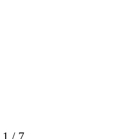
1
/
7