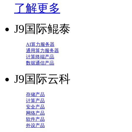
了解更多
J9国际鲲泰
AI算力服务器
通用算力服务器
计算终端产品
数据通信产品
J9国际云科
存储产品
计算产品
安全产品
网络产品
软件产品
外设产品