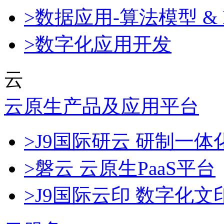
>数据应用-算法模型 & 
>数字化应用开发
云
云原生产品及应用平台
>J9国际研云 研制一
>磐云 云原生PaaS平台
>J9国际云印 数字化