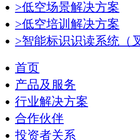
>低空场景解决方案
>低空培训解决方案
>智能标识识读系统（
首页
产品及服务
行业解决方案
合作伙伴
投资者关系