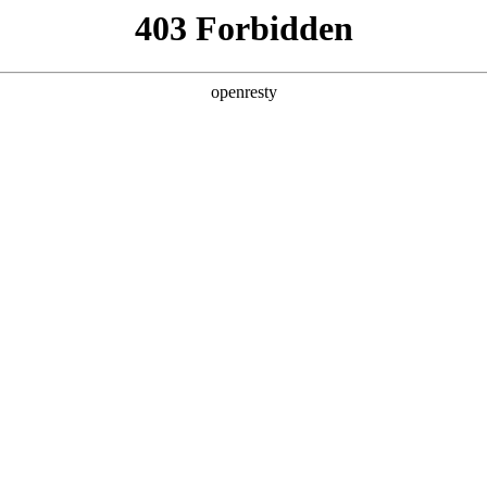
产品及服务
行业解决方案
合作伙伴
投资者关系
基础架构服务
预约专家咨询
”的服务理念，对客户的数据中心机房软硬件设备日常维护，检查相
、可扩展性和资源利用率。
核心能力
硬件部署服务