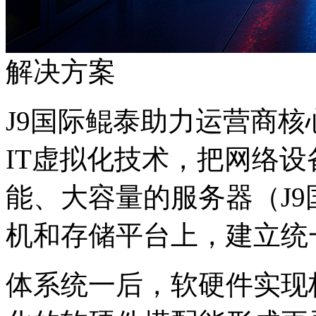
解决方案
J9国际鲲泰助力运营商核心
IT虚拟化技术，把网
能、大容量的服务器（J9国际
机和存储平台上，建立
体系统一后，软硬件实现