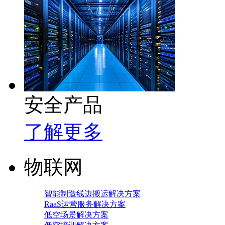
安全产品
了解更多
物联网
智能制造线边搬运解决方案
RaaS运营服务解决方案
低空场景解决方案