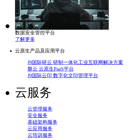
数据安全管控平台
了解更多
云原生产品及应用平台
J9国际研云 研制一体化工业互联网解决方案
磐云 云原生PaaS平台
J9国际云印 数字化文印管理平台
云服务
云管理服务
安全服务
基础架构服务
云应用服务
云培训服务