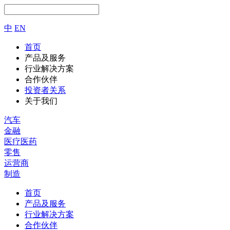
中
EN
首页
产品及服务
行业解决方案
合作伙伴
投资者关系
关于我们
汽车
金融
医疗医药
零售
运营商
制造
首页
产品及服务
行业解决方案
合作伙伴