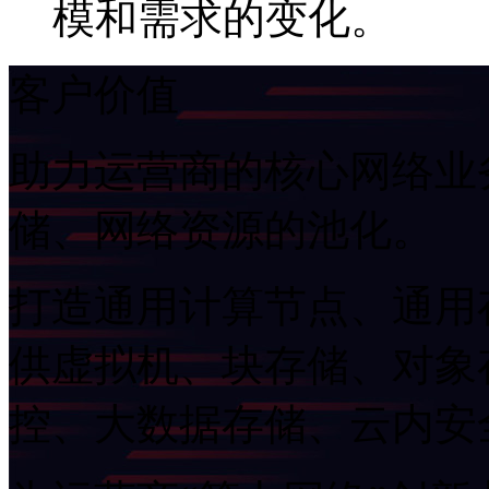
模和需求的变化。
客户价值
助力运营商的核心网络业务
储、网络资源的池化。
打造通用计算节点、通用
供虚拟机、块存储、对象
控、大数据存储、云