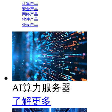
计算产品
安全产品
网络产品
软件产品
外设产品
AI算力服务器
了解更多