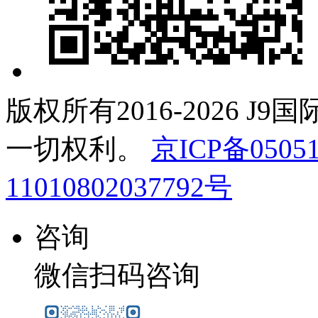
版权所有2016-2026 J
一切权利。
京ICP备05051
11010802037792号
咨询
微信扫码咨询