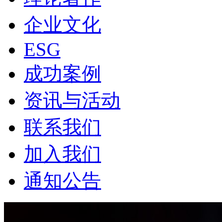
企业文化
ESG
成功案例
资讯与活动
联系我们
加入我们
通知公告