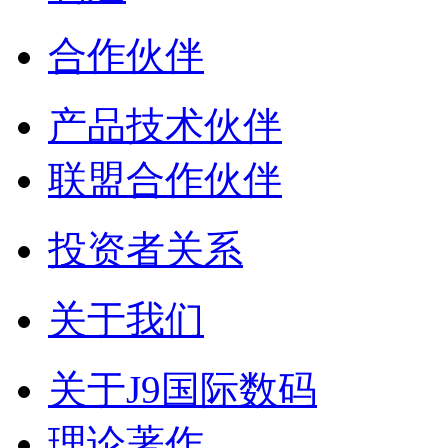
合作伙伴
产品技术伙伴
联盟合作伙伴
投资者关系
关于我们
关于J9国际数码
理论著作