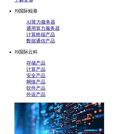
J9国际鲲泰
AI算力服务器
通用算力服务器
计算终端产品
数据通信产品
J9国际云科
存储产品
计算产品
安全产品
网络产品
软件产品
外设产品