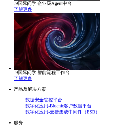
J9国际问学 企业级Agent中台
了解更多
J9国际问学 智能流程工作台
了解更多
产品及解决方案
数据安全管控平台
数字化应用-Bluenic客户数据平台
数字化应用-云捷集成中间件（ESB）
服务