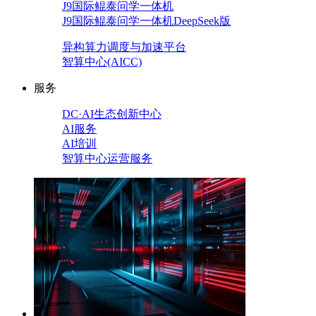
J9国际鲲泰问学一体机
J9国际鲲泰问学一体机DeepSeek版
异构算力调度与加速平台
智算中心(AICC)
服务
DC·AI生态创新中心
AI服务
AI培训
智算中心运营服务